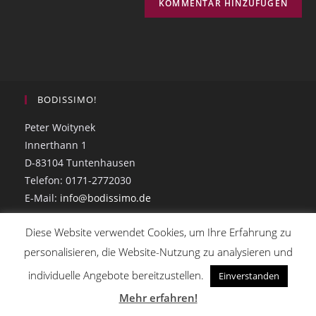
BODISSIMO!
Peter Woitynek
Innerthann 1
D-83104 Tuntenhausen
Telefon: 0171-2772030
E-Mail:
info@bodissimo.de
Diese Website verwendet Cookies, um Ihre Erfahrung zu
DATENSCHUTZERKLÄRUNG
personalisieren, die Website-Nutzung zu analysieren und
individuelle Angebote bereitzustellen.
Einverstanden
Mehr erfahren!
Copyright - OceanWP Theme by Nick