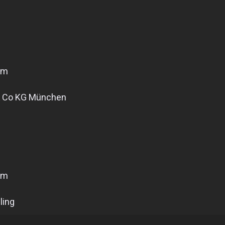
im
 & Co KG München
am
ling