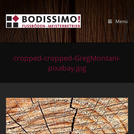
Menü
cropped-cropped-GregMontani-
pixabay.jpg